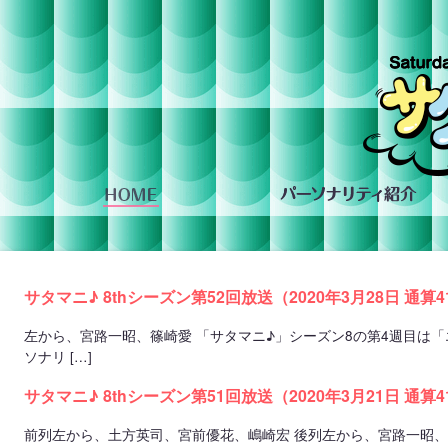
組への投稿
サタマニ♪ 8thシーズン第52回放送（2020年3月28日 通算
左から、宮路一昭、篠崎愛 「サタマニ♪」シーズン8の第4週目は「
ソナリ […]
サタマニ♪ 8thシーズン第51回放送（2020年3月21日 通算
前列左から、土方英司、宮前優花、嶋崎宏 後列左から、宮路一昭、