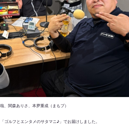
一哉、関森ありさ、本夛重成（まもプ）
は「ゴルフとエンタメのサタマニ♪」でお届けしました。