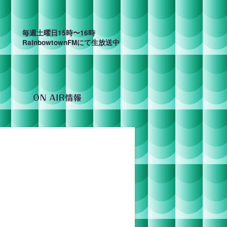
毎週土曜日15時〜16時
RainbowtownFMにて生放送中