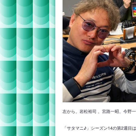
左から、岩松裕司 、宮路一昭、今野
「サタマニ♪」シーズン14の第2週目