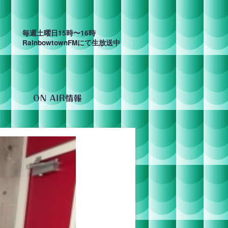
毎週土曜日15時〜16時
RainbowtownFMにて生放送中