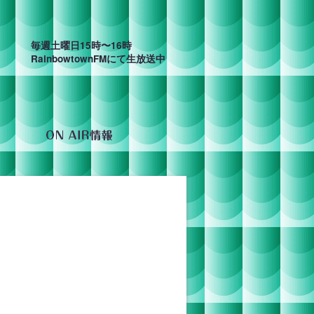
毎週土曜日15時〜16時
RainbowtownFMにて生放送中