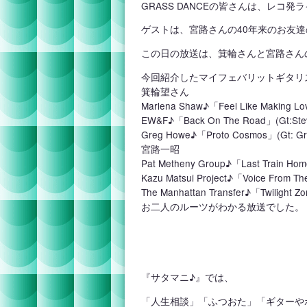
GRASS DANCEの皆さんは、
レコ発ラ
ゲストは、宮路さんの40年来のお友
この日の放送は、箕輪さんと宮路さん
今回紹介したマイフェバリットギタリ
箕輪望さん
Marlena Shaw♪「Feel Like Making Lo
EW&F♪「Back On The Road」(Gt:Stev
Greg Howe♪「Proto Cosmos」(Gt: Gr
宮路一昭
Pat Metheny Group♪「Last Train Hom
Kazu Matsui Project♪「Voice From Th
The Manhattan Transfer♪「Twilight Zo
お二人のルーツがわかる放送でした。
『サタマニ♪』では、
「人生相談」「ふつおた」「ギターや