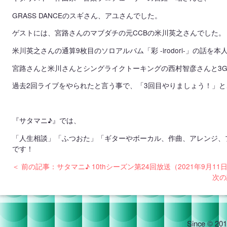
GRASS DANCEのスギさん、アユさん
でした。
ゲストには、宮路さんのマブダチの元CCBの米川英之さんでした。
米川英之さんの通算9枚目のソロアルバム
「彩 -irodori-」の
宮路さんと米川さんとシングライクトーキングの西村智彦さんと3G
過去2回ライブをやられたと言う事で、「3回目やりましょう！」
『サタマニ♪』では、
「人生相談」「ふつおた」「ギターやボーカル、作曲、アレンジ、
です！
＜ 前の記事：サタマニ♪ 10thシーズン第24回放送（2021年9月11
次の
Since © 201