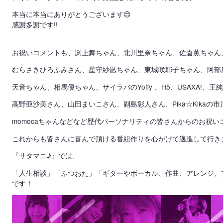
本当に本当にありがとうございます
😊
感謝多謝です
‼️
お祝いコメントも、渕上舞ちゃん、北川里奈ちゃん、佐倉薫ちゃん
むらさきひろふみさん、星守紗凪ちゃん、東城咲耶子ちゃん、阿部
天音ちゃん、相馬優ちゃん、
サイラバのYoffy 、H5、USAXA!
高野亜沙美さん、山田まいこさん、副島彰人さん、
Pika☆Kik
momocaちゃんなどなど歴代パーソナリティの皆さんからのお祝
これからも皆さんに喜んで頂ける番組作りを心がけて邁進して行き
『サタマニ♪』では、
「人生相談」「ふつおた」「ギターやボーカル、作曲、アレンジ、
です！