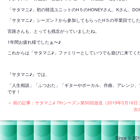
「サタマニ♪」初の韓流ユニットのH５のHONEYさん、Kさん、DO
「サタマニ♪」シーズン７から参加してもらったH５の卒業回でし
宮路さんも、とっても残念がっていましたね。
1年間お疲れ様でしたぁ〜♪
これからは「サタマニ♪」ファミリーとしていつでも遊びに来てく
『サタマニ♪』では、
「人生相談」「ふつおた」「ギターやボーカル、作曲、アレンジ、
です！
＜ 前の記事：サタマニ♪ 7thシーズン第50回放送（2019年3月16日
次
Since © 201