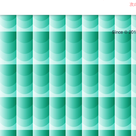
次
Since © 201