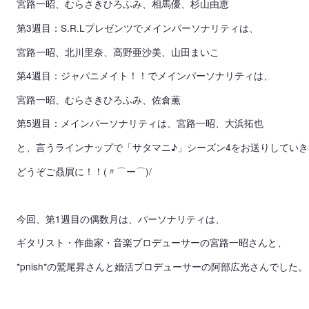
宮路一昭、むらさきひろふみ、相馬優、杉山由恵
第3週目：S.R.Lプレゼンツでメインパーソナリティは、
宮路一昭、北川里奈、高野亜沙美、山田まいこ
第4週目：ジャパニメイト！！でメインパーソナリティは、
宮路一昭、むらさきひろふみ、佐倉薫
第5週目：メインパーソナリティは、宮路一昭、大浜拓也
と、言うラインナップで「サタマニ♪」シーズン4をお送りしてい
どうぞご贔屓に！！(〃⌒ー⌒)/
今回、第1週目の偶数月は、パーソナリティは、
ギタリスト・作曲家・音楽プロデューサーの宮路一昭さんと、
*pnish*の鷲尾昇さんと婚活プロデューサーの阿部広光さんでした。