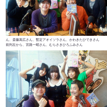
ん、斎藤嵩広さん、暫定アオイソラさん、かわきたひできさん
前列左から、宮路一昭さん、むらさきひろふみさん